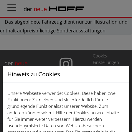
der
neue
HOFF
Das abgebildete Fahrzeug dient nur zur Illustration und
enthält aufpreispflichtige Sonderausstattungen.
Cookie-
Einstellungen
der
neue
HOFF
Hinweis zu Cookies
EU Data Act
Impressum
Unsere Webseite verwendet Cookies. Diese haben zwei
Datenschutz
Funktionen: Zum einen sind sie erforderlich für die
grundlegende Funktionalität unserer Website. Zum
Öffnungszeiten
anderen können wir mit Hilfe der Cookies unsere Inhalte
Karriere
für Sie immer weiter verbessern. Hierzu werden
pseudonymisierte Daten von Website-Besuchern
© 2026 der neue HOFF