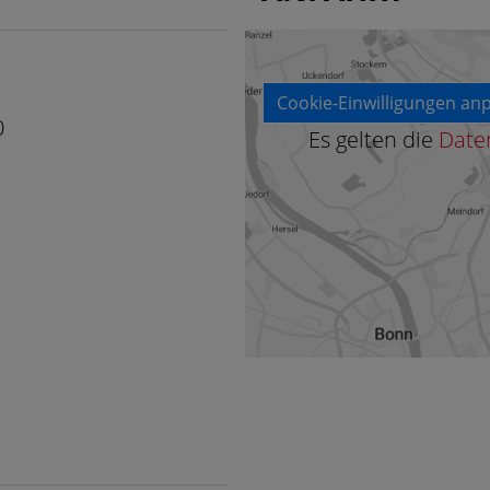
Cookie-Einwilligungen an
0
Es gelten die
Date