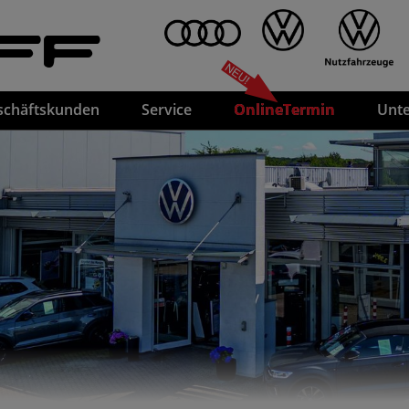
FF
schäftskunden
Service
OnlineTermin
Unt