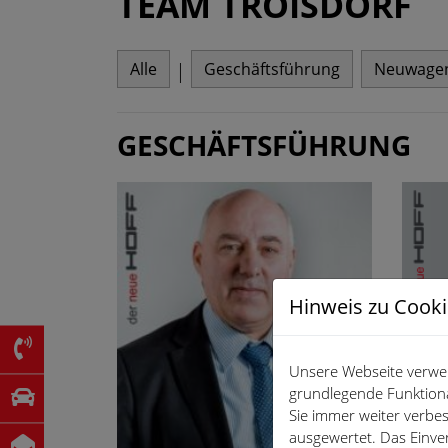
TEAM TROISDORF
|
Alle
Geschäftsführung
Neuwage
GESCHÄFTSFÜHRUNG
Hinweis zu Cook
Unsere Webseite verwen
grundlegende Funktiona
Sie immer weiter verb
ausgewertet. Das Einve