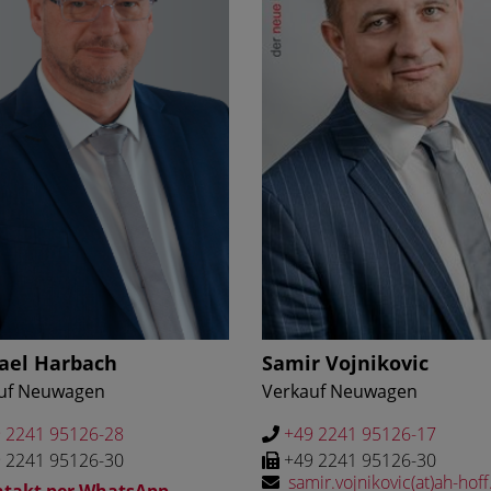
ael Harbach
Samir Vojnikovic
uf Neuwagen
Verkauf Neuwagen
 2241 95126-28
+49 2241 95126-17
 2241 95126-30
+49 2241 95126-30
samir.vojnikovic(at)ah-hof