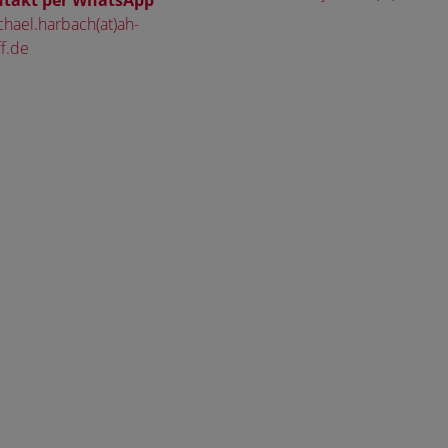
takt per WhatsApp
hael.harbach(at)ah-
f.de