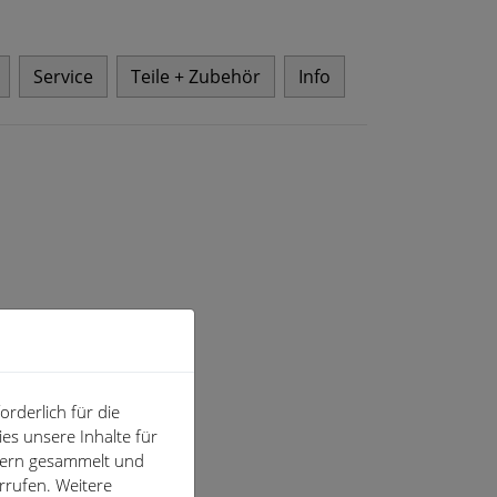
Service
Teile + Zubehör
Info
rderlich für die
es unsere Inhalte für
hern gesammelt und
rrufen. Weitere