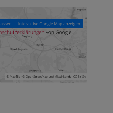
passen
Interaktive Google Map anzeigen
nschutzerklärungen
von Google.
© MapTiler © OpenStreetMap und Mitwirkende, CC-BY-SA