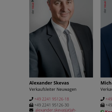
Alexander Skevas
Mich
Verkaufsleiter Neuwagen
Verka
+49 2241 95126-18
+49
+49 2241 95126-30
+49
alexander.skevas(at)ah-