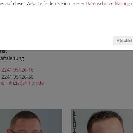
s auf dieser Website finden Sie in unserer
Datenschutzerklärung
u
Alle able
er Hinz
rist
äftsleitung
 2241 95126-16
 2241 95126-30
ner.hinz(at)ah-hoff.de