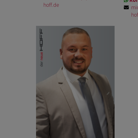
Kon
hoff.de
mic
hof