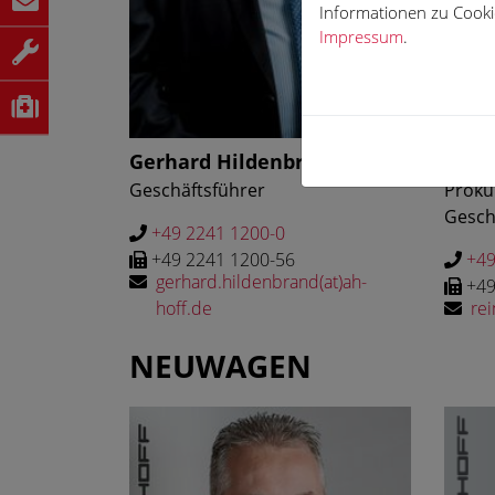
Informationen zu Cookie
Impressum
.
Gerhard Hildenbrand
Rein
Geschäftsführer
Proku
Gesch
+49 2241 1200-0
+49 2241 1200-56
+49
gerhard.hildenbrand(at)ah-
+49
hoff.de
rei
NEUWAGEN