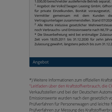
1.030,00 berechnetder ausliefernde Betrieb separat.
1
Angebot der Volkswagen Leasing GmbH, Gifhorne
für private Einzelkunden, Bonität vorausgesetzt
Vermittler gemeinsam mit dem Kunden die
Vertragsunterlagen zusammenstellen. Stand 07/202
2
Alle Werte inklusive gesetzlicher Mehrwertsteue
noch Verbrauchs- und Emissionswerte nach WLTP un
* Die Steuerbefreiung wird bei erstmaliger Zulassu
Zeit vom 18.05.2011 bis 31.12.2030 für zehn Jah
Zulassung gewährt, längstens jedoch bis zum 31.12.
Angebot
*) Weitere Informationen zum offiziellen Kra
"Leitfaden über den Kraftstoffverbrauch, di
Verkaufsstellen und bei der Deutschen Automo
Emissionswerte wurden nach den gesetzlich v
Prüfverfahren für Personenwagen und leichte 
Prüfverfahren zur Messung des Kraftstoffverb