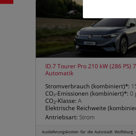
ID.7 Tourer Pro 210 kW (286 PS)
Automatik
Strom­verbrauch (kombiniert)*:
1
CO₂-Emissionen (kombiniert)*:
0 
CO
-Klasse:
A
2
Elektrische Reichweite (kombinier
Antriebsart:
Strom
Auslieferungskosten für die Autostadt Wolfsburg 