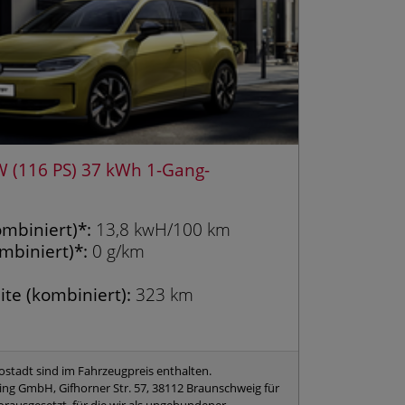
W (116 PS) 37 kWh 1-Gang-
mbiniert)*:
13,8 kwH/100 km
mbiniert)*:
0 g/km
ite (kombiniert):
323 km
ostadt sind im Fahrzeugpreis enthalten.
ng GmbH, Gifhorner Str. 57, 38112 Braunschweig für
orausgesetzt, für die wir als ungebundener