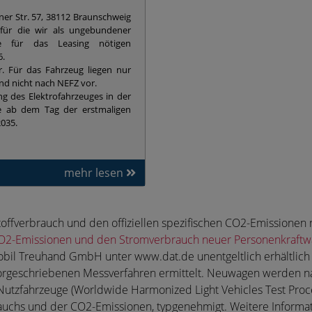
r Str. 57, 38112 Braunschweig
, für die wir als ungebundener
 für das Leasing nötigen
6.
r. Für das Fahrzeug liegen nur
d nicht nach NEFZ vor.
ng des Elektrofahrzeuges in der
re ab dem Tag der erstmaligen
2035.
mehr lesen
ftstoffverbrauch und den offiziellen spezifischen CO2-Emissio
e CO2-Emissionen und den Stromverbrauch neuer Personenkraft
bil Treuhand GmbH unter www.dat.de unentgeltlich erhältlich
orgeschriebenen Messverfahren ermittelt. Neuwagen werden n
Nutzfahrzeuge (Worldwide Harmonized Light Vehicles Test Proce
rauchs und der CO2-Emissionen, typgenehmigt. Weitere Inform