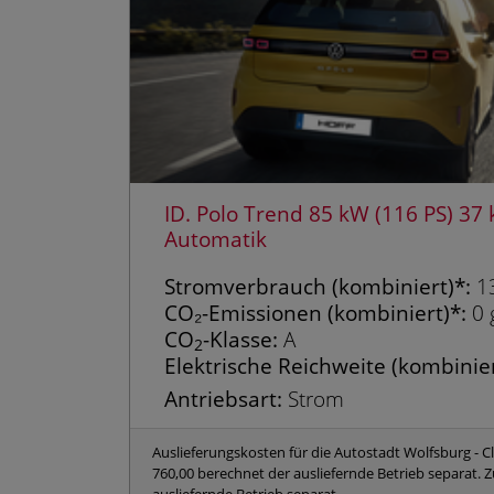
ID. Polo Trend 85 kW (116 PS) 37
Automatik
Strom­verbrauch (kombiniert)*:
13
CO₂-Emissionen (kombiniert)*:
0 
CO
-Klasse:
A
2
Elektrische Reichweite (kombinier
Antriebsart:
Strom
Auslieferungskosten für die Autostadt Wolfsburg - C
760,00 berechnet der ausliefernde Betrieb separat.
ausliefernde Betrieb separat.