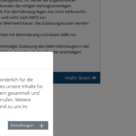
Kunden die nötigen Vertragsunterlagen
. Für das Fahrzeug liegen nur noch Verbrauchs-
und nicht nach NEFZ vor.
cher Mehrwertsteuer. Die Zulassungskosten werden
nschen mit Behinderung und einem GdB von
erstmaliger Zulassung des Elektrofahrzeuges in der
030 für zehn Jahre ab dem Tag der erstmaligen
edoch bis zum 31.12.2035.
mehr lesen
rderlich für die
es unsere Inhalte für
hern gesammelt und
rrufen. Weitere
nd zu uns im
Einstellungen