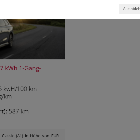
Alle able
 77 kWh 1-Gang-
5 kwH/100 km
g/km
t):
587 km
- Classic (A1) in Höhe von EUR