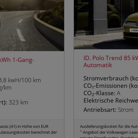
ID. Polo Trend 85 k
 kWh 1-Gang-
Automatik
Strom­verbrauch (ko
,8 kwH/100 km
CO₂-Emissionen (ko
g/km
CO
-Klasse:
A
2
Elektrische Reichwe
t):
323 km
Antriebsart:
Strom
lassic (A1) in Höhe von EUR
Auslieferungskosten für die Aut
1
 Zulassungskosten berechnet der
Angebot der Volkswagen Leasi
private Einzelkunden, Bonität v