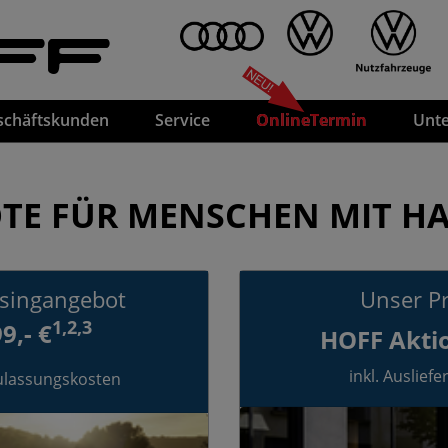
FF
schäftskunden
Service
OnlineTermin
Unt
TE FÜR MENSCHEN MIT H
asingangebot
Unser P
1,2,3
9,- €
HOFF Aktio
inkl. Auslief
Zulassungskosten