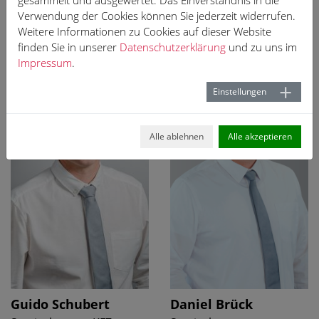
h-hoff.de
+49 2241 95126-25
Verwendung der Cookies können Sie jederzeit widerrufen.
+49 2241 95126-30
Weitere Informationen zu Cookies auf dieser Website
guido.himmel(at)ah-
finden Sie in unserer
Datenschutzerklärung
und zu uns im
hoff.de
Impressum
.
Einstellungen
Alle ablehnen
Alle akzeptieren
Guido Schubert
Daniel Brück