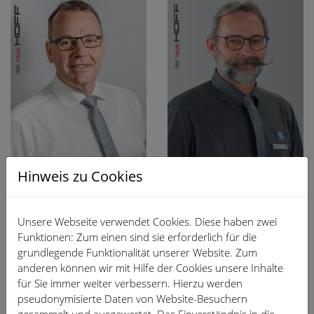
Hinweis zu Cookies
Andreas Hirtsiefer
Guido Himmel
Unsere Webseite verwendet Cookies. Diese haben zwei
Funktionen: Zum einen sind sie erforderlich für die
Serviceberater
Serviceleiter
grundlegende Funktionalität unserer Website. Zum
Ansprechpartner für
+49 2241 95126-20
anderen können wir mit Hilfe der Cookies unsere Inhalte
Groß- und
für Sie immer weiter verbessern. Hierzu werden
+49 2241 95126-30
Gewerbekunden
andreas.hirtsiefer(at)a
pseudonymisierte Daten von Website-Besuchern
gesammelt und ausgewertet. Das Einverständnis in die