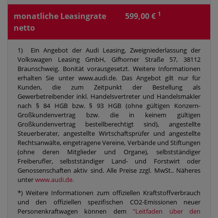
1
monatliche Leasingrate
599,00 €
netto
1) Ein Angebot der Audi Leasing, Zweigniederlassung der
Volkswagen Leasing GmbH, Gifhorner Straße 57, 38112
Braunschweig. Bonität vorausgesetzt. Weitere Informationen
erhalten Sie unter www.audi.de. Das Angebot gilt nur für
Kunden, die zum Zeitpunkt der Bestellung als
Gewerbetreibender inkl. Handelsvertreter und Handelsmakler
nach § 84 HGB bzw. § 93 HGB (ohne gültigen Konzern-
Großkundenvertrag bzw. die in keinem gültigen
Großkundenvertrag bestellberechtigt sind), angestellte
Steuerberater, angestellte Wirtschaftsprüfer und angestellte
Rechtsanwälte, eingetragene Vereine, Verbände und Stiftungen
(ohne deren Mitglieder und Organe), selbstständiger
Freiberufler, selbstständiger Land- und Forstwirt oder
Genossenschaften aktiv sind. Alle Preise zzgl. MwSt.. Näheres
unter
www.audi.de.
*) Weitere Informationen zum offiziellen Kraftstoffverbrauch
und den offiziellen spezifischen CO2-Emissionen neuer
Personenkraftwagen können dem
"Leitfaden über den