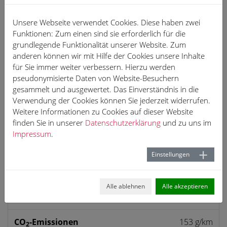
monatliche Leasingrate netto ab
Unsere Webseite verwendet Cookies. Diese haben zwei
Funktionen: Zum einen sind sie erforderlich für die
599 €
grundlegende Funktionalität unserer Website. Zum
anderen können wir mit Hilfe der Cookies unsere Inhalte
für Sie immer weiter verbessern. Hierzu werden
pseudonymisierte Daten von Website-Besuchern
gesammelt und ausgewertet. Das Einverständnis in die
Anfrage
Verwendung der Cookies können Sie jederzeit widerrufen.
Weitere Informationen zu Cookies auf dieser Website
finden Sie in unserer
Datenschutzerklärung
und zu uns im
PDF Ansicht
Impressum
.
Einstellungen
Umwelt & Normen
Kraftstoff­verbrauch
5,8 l/100 km
Alle ablehnen
Alle akzeptieren
(kombiniert)*:
CO
-Emissionen
153 g/km
2