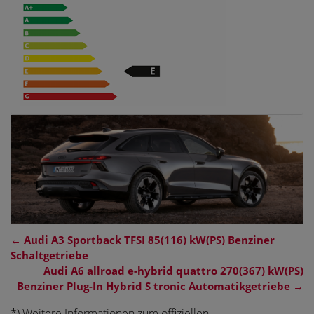
←
Audi A3 Sportback TFSI 85(116) kW(PS) Benziner
Schaltgetriebe
Audi A6 allroad e-hybrid quattro 270(367) kW(PS)
Benziner Plug-In Hybrid S tronic Automatikgetriebe
→
*) Weitere Informationen zum offiziellen