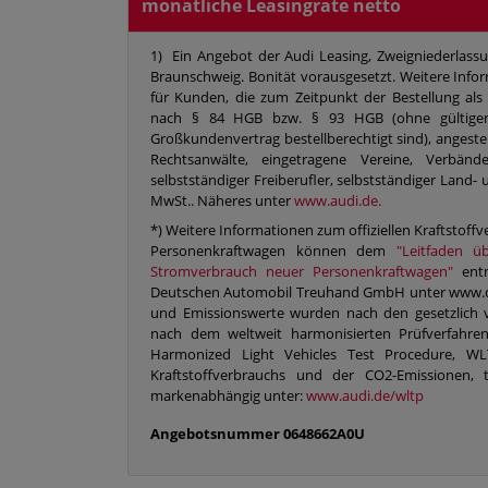
monatliche Leasingrate netto
1) Ein Angebot der Audi Leasing, Zweigniederlass
Braunschweig. Bonität vorausgesetzt. Weitere Infor
für Kunden, die zum Zeitpunkt der Bestellung als
nach § 84 HGB bzw. § 93 HGB (ohne gültigen 
Großkundenvertrag bestellberechtigt sind), angestel
Rechtsanwälte, eingetragene Vereine, Verbän
selbstständiger Freiberufler, selbstständiger Land- 
MwSt.. Näheres unter
www.audi.de.
*) Weitere Informationen zum offiziellen Kraftstoff
Personenkraftwagen können dem
"Leitfaden ü
Stromverbrauch neuer Personenkraftwagen"
entn
Deutschen Automobil Treuhand GmbH unter www.dat.
und Emissionswerte wurden nach den gesetzlich 
nach dem weltweit harmonisierten Prüfverfahre
Harmonized Light Vehicles Test Procedure, WLT
Kraftstoffverbrauchs und der CO2-Emissionen,
markenabhängig unter:
www.audi.de/wltp
Angebotsnummer
0648662A0U