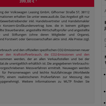
1
399,00 €
ung der Volkswagen Leasing GmbH, Gifhorner Straße 57, 38112
mationen erhalten Sie unter www.audi.de. Das Angebot gilt nur
 Gewerbetreibender inkl. Handelsvertreter und Handelsmakler
Konzern-Großkundenvertrag bzw. die in keinem gültigen
lte Steuerberater, angestellte Wirtschaftsprüfer und angestellte
de und Stiftungen (ohne deren Mitglieder und Organe),
und Forstwirt oder Genossenschaften aktiv sind. Alle Preise zzgl.
verbrauch und den offiziellen spezifischen CO2-Emissionen neuer
ber den Kraftstoffverbrauch, die CO2-Emissionen und den
ommen werden, der an allen Verkaufsstellen und bei der
de unentgeltlich erhältlich ist. Die angegebenen Verbrauchs-
vorgeschriebenen Messverfahren ermittelt. Neuwagen werden
n für Personenwagen und leichte Nutzfahrzeuge (Worldwide
P), einem realistischeren Prüfverfahren zur Messung des
 typgenehmigt. Weitere Informationen zu WLTP finden Sie