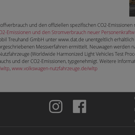
ftstoffverbrauch und den offiziellen spezifischen CO2-Emissio
e CO2-Emissionen und den Stromverbrauch neuer Personenkraft
bil Treuhand GmbH unter www.dat.de unentgeltlich erhältlich
orgeschriebenen Messverfahren ermittelt. Neuwagen werden n
Nutzfahrzeuge (Worldwide Harmonized Light Vehicles Test Proce
rauchs und der CO2-Emissionen, typgenehmigt. Weitere Inform
wltp
,
www.volkswagen-nutzfahrzeuge.de/wltp