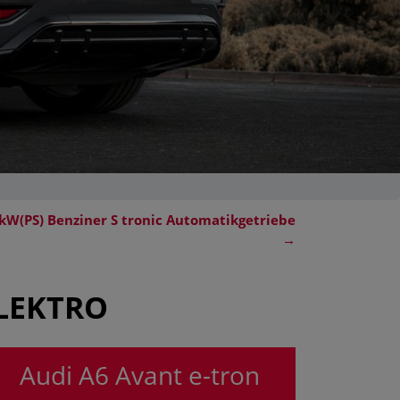
 kW(PS) Benziner S tronic Automatikgetriebe
→
ELEKTRO
Audi A6 Avant e-tron