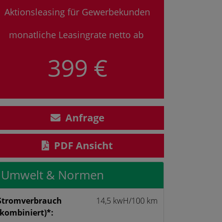
Aktionsleasing für
Gewerbekunden
monatliche Leasingrate netto ab
399 €
Anfrage
PDF Ansicht
Umwelt & Normen
Strom­verbrauch
14,5 kwH/100 km
(kombiniert)*: