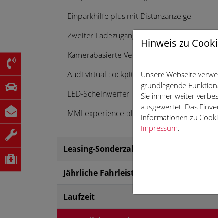
Einparkhilfe plus mit Distanzanzeige
Zweiter Ladezugang
Hinweis zu Cook
Kamerabasierte Verkehrszeichenerkennung
Audi virtual cockpit plus
Unsere Webseite verwen
grundlegende Funktiona
LED-Scheinwerfer
Sie immer weiter verb
ausgewertet. Das Einve
MMI experience plus
Informationen zu Cookie
Impressum
.
Leasing-Sonderzahlung
Jährliche Fahrleistung
Laufzeit