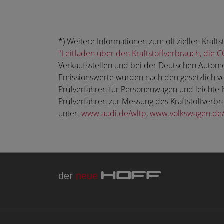
*) Weitere Informationen zum offiziellen Kra
"Leitfaden über den Kraftstoffverbrauch, di
Verkaufsstellen und bei der Deutschen Automo
Emissionswerte wurden nach den gesetzlich v
Prüfverfahren für Personenwagen und leichte 
Prüfverfahren zur Messung des Kraftstoffverb
unter:
www.audi.de/wltp
,
www.volkswagen.de/
der
neue
HOFF