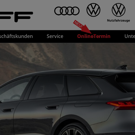
FF
schäftskunden
Service
OnlineTermin
Unt