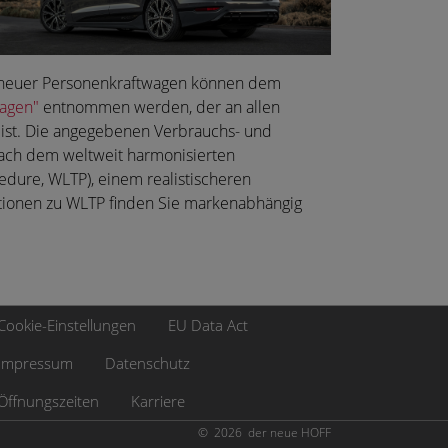
nen neuer Personenkraftwagen können dem
wagen"
entnommen werden, der an allen
 ist. Die angegebenen Verbrauchs- und
ach dem weltweit harmonisierten
dure, WLTP), einem realistischeren
ationen zu WLTP finden Sie markenabhängig
Cookie-Einstellungen
EU Data Act
Impressum
Datenschutz
Öffnungszeiten
Karriere
© 2026 der neue HOFF