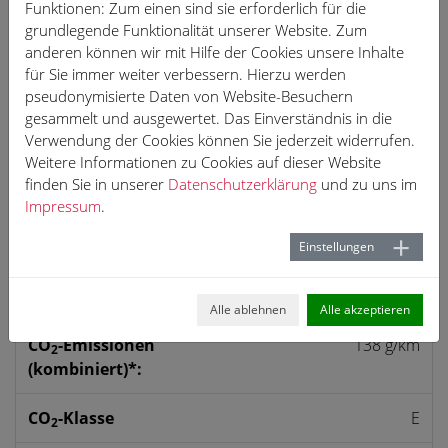
429 €
Funktionen: Zum einen sind sie erforderlich für die
grundlegende Funktionalität unserer Website. Zum
anderen können wir mit Hilfe der Cookies unsere Inhalte
für Sie immer weiter verbessern. Hierzu werden
pseudonymisierte Daten von Website-Besuchern
Anfrage
gesammelt und ausgewertet. Das Einverständnis in die
Verwendung der Cookies können Sie jederzeit widerrufen.
PDF Ansicht
Weitere Informationen zu Cookies auf dieser Website
finden Sie in unserer
Datenschutzerklärung
und zu uns im
Impressum
.
Umwelt & Normen
Einstellungen
Kraftstoff­verbrauch
6,1 l/100 km
(kombiniert)*:
Alle ablehnen
Alle akzeptieren
CO
-Emissionen
138 g/km
2
(kombiniert)*:
CO
-Klasse
E
2