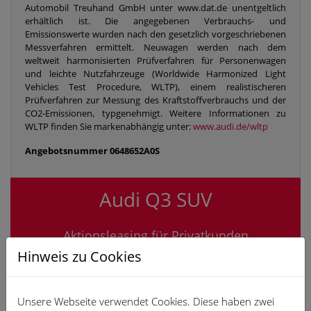
Automobil Treuhand GmbH unter www.dat.de unentgeltlich
erhältlich ist. Die angegebenen Verbrauchs- und
Emissionswerte wurden nach den gesetzlich vorgeschriebenen
Messverfahren ermittelt. Neuwagen werden nach dem
weltweit harmonisierten Prüfverfahren für Personenwagen
und leichte Nutzfahrzeuge (Worldwide Harmonized Light
Vehicles Test Procedure, WLTP), einem realistischeren
Prüfverfahren zur Messung des Kraftstoffverbrauchs und der
CO2-Emissionen, typgenehmigt. Weitere Informationen zu
WLTP finden Sie markenabhängig unter:
www.audi.de/wltp
Angebotsnummer
0648652A0S
Audi Q3 SUV
Aktionsleasing für
Privatkunden
Hinweis zu Cookies
monatliche Leasingrate ab
Unsere Webseite verwendet Cookies. Diese haben zwei