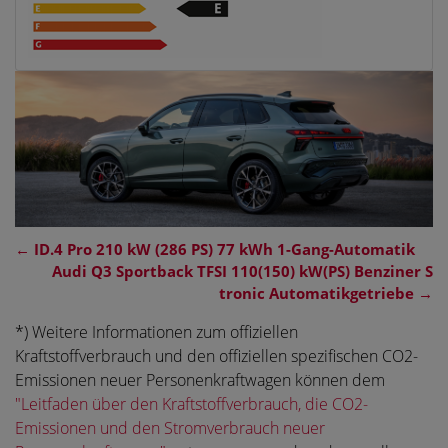
←
ID.4 Pro 210 kW (286 PS) 77 kWh 1-Gang-Automatik
Audi Q3 Sportback TFSI 110(150) kW(PS) Benziner S
tronic Automatikgetriebe
→
*) Weitere Informationen zum offiziellen
Kraftstoffverbrauch und den offiziellen spezifischen CO2-
Emissionen neuer Personenkraftwagen können dem
"Leitfaden über den Kraftstoffverbrauch, die CO2-
Emissionen und den Stromverbrauch neuer