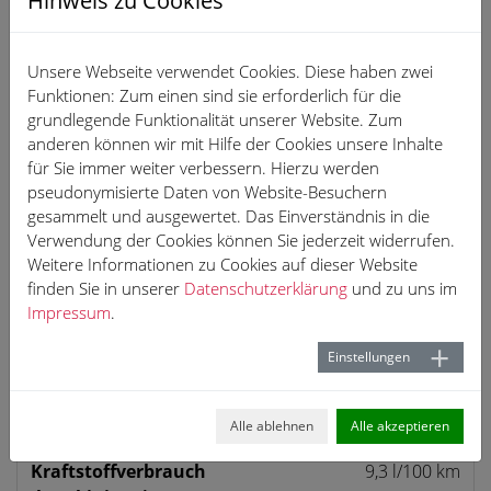
Hinweis zu Cookies
Aktionsleasing für
Gewerbekunden
Unsere Webseite verwendet Cookies. Diese haben zwei
Funktionen: Zum einen sind sie erforderlich für die
monatliche Leasingrate netto ab
grundlegende Funktionalität unserer Website. Zum
anderen können wir mit Hilfe der Cookies unsere Inhalte
549 €
für Sie immer weiter verbessern. Hierzu werden
pseudonymisierte Daten von Website-Besuchern
gesammelt und ausgewertet. Das Einverständnis in die
Verwendung der Cookies können Sie jederzeit widerrufen.
Weitere Informationen zu Cookies auf dieser Website
Anfrage
finden Sie in unserer
Datenschutzerklärung
und zu uns im
Impressum
.
PDF Ansicht
Einstellungen
Umwelt & Normen
Alle ablehnen
Alle akzeptieren
Kraftstoff­verbrauch
9,3 l/100 km