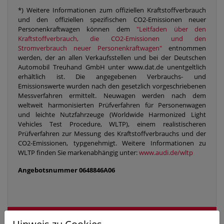
*) Weitere Informationen zum offiziellen Kraftstoffverbrauch
und den offiziellen spezifischen CO2-Emissionen neuer
Personenkraftwagen können dem
"Leitfaden über den
Kraftstoffverbrauch, die CO2-Emissionen und den
Stromverbrauch neuer Personenkraftwagen"
entnommen
werden, der an allen Verkaufsstellen und bei der Deutschen
Automobil Treuhand GmbH unter www.dat.de unentgeltlich
erhältlich ist. Die angegebenen Verbrauchs- und
Emissionswerte wurden nach den gesetzlich vorgeschriebenen
Messverfahren ermittelt. Neuwagen werden nach dem
weltweit harmonisierten Prüfverfahren für Personenwagen
und leichte Nutzfahrzeuge (Worldwide Harmonized Light
Vehicles Test Procedure, WLTP), einem realistischeren
Prüfverfahren zur Messung des Kraftstoffverbrauchs und der
CO2-Emissionen, typgenehmigt. Weitere Informationen zu
WLTP finden Sie markenabhängig unter:
www.audi.de/wltp
Angebotsnummer
0648846A06
Audi RS3 Sportback