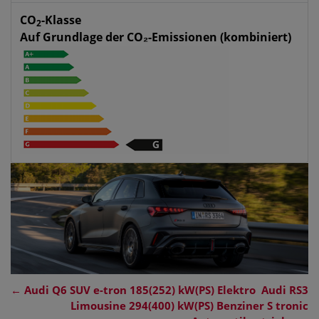
CO
-Klasse
2
Auf Grundlage der CO₂-Emissionen (kombiniert)
←
Audi Q6 SUV e-tron 185(252) kW(PS) Elektro
Audi RS3
Limousine 294(400) kW(PS) Benziner S tronic