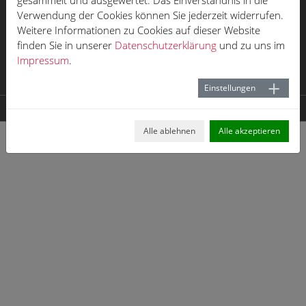
gesammelt und ausgewertet. Das Einverständnis in die
Impressum
Verwendung der Cookies können Sie jederzeit widerrufen.
Weitere Informationen zu Cookies auf dieser Website
Datenschutz
finden Sie in unserer
Datenschutzerklärung
und zu uns im
Öffnungszeiten
Impressum
.
Karriere
Einstellungen
© 2026 der neue HOFF
Alle ablehnen
Alle akzeptieren