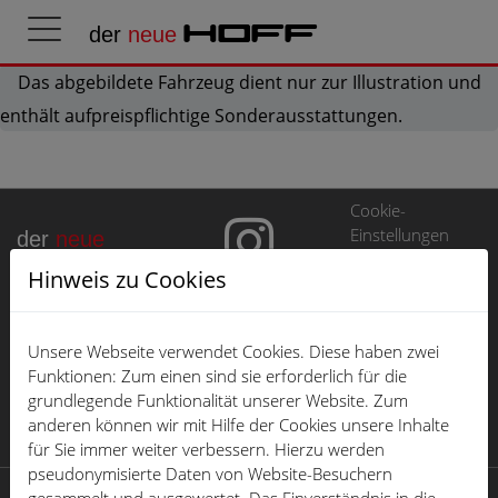
der
neue
HOFF
Das abgebildete Fahrzeug dient nur zur Illustration und
enthält aufpreispflichtige Sonderausstattungen.
Cookie-
Einstellungen
der
neue
HOFF
Hinweis zu Cookies
EU Data Act
Impressum
Unsere Webseite verwendet Cookies. Diese haben zwei
Datenschutz
Funktionen: Zum einen sind sie erforderlich für die
grundlegende Funktionalität unserer Website. Zum
Öffnungszeiten
anderen können wir mit Hilfe der Cookies unsere Inhalte
Karriere
für Sie immer weiter verbessern. Hierzu werden
pseudonymisierte Daten von Website-Besuchern
© 2026 der neue HOFF