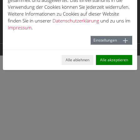
gesammelt und ausgewertet. Das Einverständnis in die
Impressum
Verwendung der Cookies können Sie jederzeit widerrufen.
Weitere Informationen zu Cookies auf dieser Website
Datenschutz
finden Sie in unserer
Datenschutzerklärung
und zu uns im
Öffnungszeiten
Impressum
.
Karriere
Einstellungen
© 2026 der neue HOFF
Alle ablehnen
Alle akzeptieren