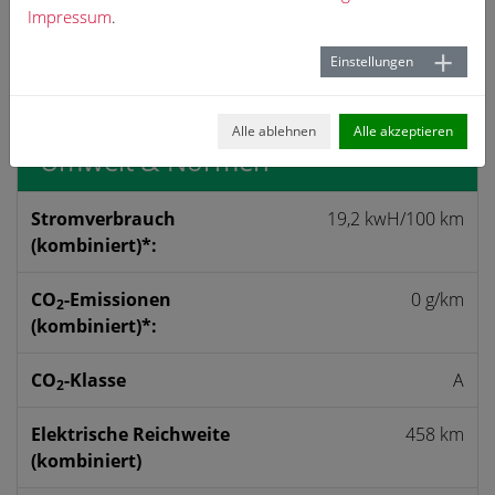
Impressum
.
Anfrage
Einstellungen
PDF Ansicht
Alle ablehnen
Alle akzeptieren
Umwelt & Normen
Strom­verbrauch
19,2 kwH/100 km
(kombiniert)*:
CO
-Emissionen
0 g/km
2
(kombiniert)*:
CO
-Klasse
A
2
Elektrische Reichweite
458 km
(kombiniert)