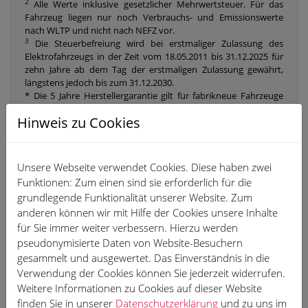
2
Alle Werte inklusive gesetzlicher Mehrwertsteuer. Für das
Fahrzeug liegen nur noch Verbrauchs- und Emissionswerte
nach WLTP und nicht nach NEFZ vor.
3
Die Steuerbefreiung wird bei erstmaliger Zulassung des
Elektrofahrzeugs in der Zeit vom 18.05.2011 bis 31.12.2025 für
zehn Jahre ab dem Tag der erstmaligen Zulassung gewährt,
längstens jedoch bis zum 31.12.2030.
* Die 5 Jahre Herstellergarantie gilt für fabrikneue Fahrzeuge
der Marke Volkswagen Nutzfahrzeuge hinsichtlich aller Mängel
Hinweis zu Cookies
in Werkstoff und Werk arbeit. In den ersten zwei Jahren ist die
Laufleistung unbeschränkt. Sie endet nach 5 Jahren oder nach
einer maximalen Gesamtlaufleistung von 150.000 km im dritten
bis fünften Jahr, je nachdem, welches Ereignis zuerst eintritt.
Unsere Webseite verwendet Cookies. Diese haben zwei
Funktionen: Zum einen sind sie erforderlich für die
grundlegende Funktionalität unserer Website. Zum
Unser Finanzierungsangebot
anderen können wir mit Hilfe der Cookies unsere Inhalte
für Sie immer weiter verbessern. Hierzu werden
1,2
monatliche Rate 339,- €
pseudonymisierte Daten von Website-Besuchern
gesammelt und ausgewertet. Das Einverständnis in die
Verwendung der Cookies können Sie jederzeit widerrufen.
inkl. Überführungskosten
Weitere Informationen zu Cookies auf dieser Website
finden Sie in unserer
Datenschutzerklärung
und zu uns im