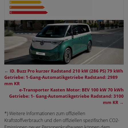
←
ID. Buzz Pro kurzer Radstand 210 kW (286 PS) 79 kWh
Getriebe: 1-Gang-Automatikgetriebe Radstand: 2989
mm KR
e-Transporter Kasten Motor: BEV 100 kW 70 kWh
Getriebe: 1- Gang-Automatikgetriebe Radstand: 3100
mm KR
→
*) Weitere Informationen zum offiziellen
Kraftstoffverbrauch und den offiziellen spezifischen CO2-
Emissionen neuer Personenkraftwagen können dem