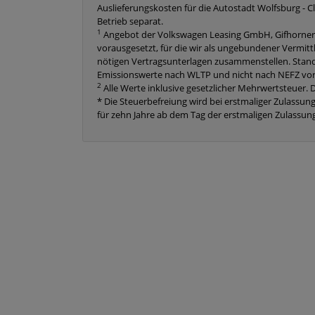
Auslieferungskosten für die Autostadt Wolfsburg - C
Betrieb separat.
1
Angebot der Volkswagen Leasing GmbH, Gifhorner St
vorausgesetzt, für die wir als ungebundener Vermit
nötigen Vertragsunterlagen zusammenstellen. Stand
Emissionswerte nach WLTP und nicht nach NEFZ vor
2
Alle Werte inklusive gesetzlicher Mehrwertsteuer.
* Die Steuerbefreiung wird bei erstmaliger Zulassung
für zehn Jahre ab dem Tag der erstmaligen Zulassung