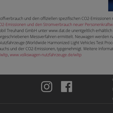
ftstoffverbrauch und den offiziellen spezifischen CO2-Emissio
e CO2-Emissionen und den Stromverbrauch neuer Personenkraft
bil Treuhand GmbH unter www.dat.de unentgeltlich erhältlich
orgeschriebenen Messverfahren ermittelt. Neuwagen werden n
Nutzfahrzeuge (Worldwide Harmonized Light Vehicles Test Proce
rauchs und der CO2-Emissionen, typgenehmigt. Weitere Inform
wltp
,
www.volkswagen-nutzfahrzeuge.de/wltp