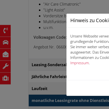
"Air Care Climatronic"
"Light Assist"
Vordersitze beheizbar
Hinweis zu Cook
Multifunktionslenkrad beheizbar
u.v.m.
Unsere Webseite verwen
Volkswagen Code: V6JNX8Y6
grundlegende Funktiona
Sie immer weiter verb
Angebot Nr. 0660624A0D
ausgewertet. Das Einve
Informationen zu Cookie
Impressum
.
Leasing-Sonderzahlung
Jährliche Fahrleistung
Laufzeit
monatliche Leasingrate ohne Dienstlei