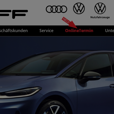
FF
schäftskunden
Service
OnlineTermin
Unt