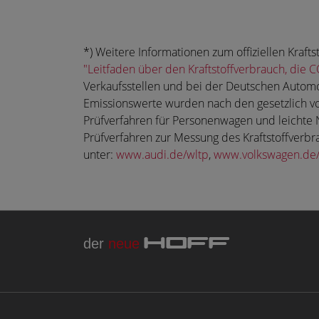
*) Weitere Informationen zum offiziellen Kra
"Leitfaden über den Kraftstoffverbrauch, di
Verkaufsstellen und bei der Deutschen Automo
Emissionswerte wurden nach den gesetzlich v
Prüfverfahren für Personenwagen und leichte 
Prüfverfahren zur Messung des Kraftstoffverb
unter:
www.audi.de/wltp
,
www.volkswagen.de/
der
neue
HOFF