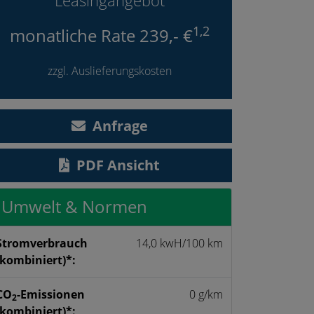
1,2
monatliche Rate 239,- €
zzgl. Auslieferungskosten
Anfrage
PDF Ansicht
Umwelt & Normen
Strom­verbrauch
14,0 kwH/100 km
(kombiniert)*:
CO
-Emissionen
0 g/km
2
(kombiniert)*: