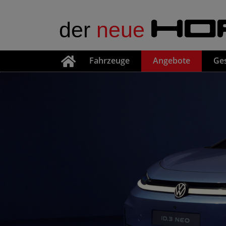
der
neue
HO
Fahrzeuge
Angebote
Ge