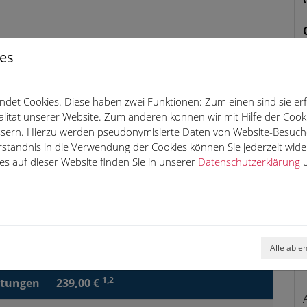
ies
det Cookies. Diese haben zwei Funktionen: Zum einen sind sie erfo
lität unserer Website. Zum anderen können wir mit Hilfe der Cooki
essern. Hierzu werden pseudonymisierte Daten von Website-Besuc
rständnis in die Verwendung der Cookies können Sie jederzeit wide
s auf dieser Website finden Sie in unserer
Datenschutzerklärung
u
1,2
4.999,00 €
10.000 km
Alle able
48 Monate
1,2
stungen
239,00 €