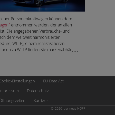
nen neuer Personenkraftwagen können dem
wagen"
entnommen werden, der an allen
 ist. Die angegebenen Verbrauchs- und
ach dem weltweit harmonisierten
dure, WLTP), einem realistischeren
ationen zu WLTP finden Sie markenabhängig
Cookie-Einstellungen
EU Data Act
Impressum
Datenschutz
Öffnungszeiten
Karriere
© 2026 der neue HOFF