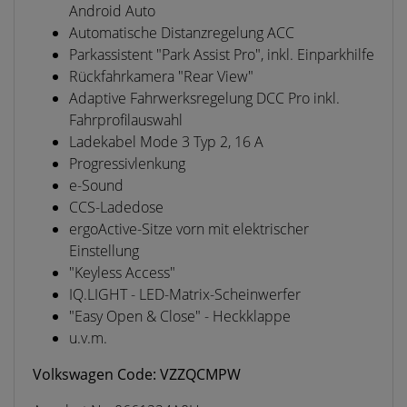
Android Auto
Automatische Distanzregelung ACC
Parkassistent "Park Assist Pro", inkl. Einparkhilfe
Rückfahrkamera "Rear View"
Adaptive Fahrwerksregelung DCC Pro inkl.
Fahrprofilauswahl
Ladekabel Mode 3 Typ 2, 16 A
Progressivlenkung
e-Sound
CCS-Ladedose
ergoActive-Sitze vorn mit elektrischer
Einstellung
"Keyless Access"
IQ.LIGHT - LED-Matrix-Scheinwerfer
"Easy Open & Close" - Heckklappe
u.v.m.
Volkswagen Code: VZZQCMPW