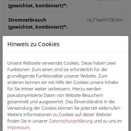
(gewichtet, kombiniert)*:
Strom­verbrauch
16,7 kwH/100 km
(gewichtet, kombiniert)*:
CO
-Emissionen
33 g/km
Hinweis zu Cookies
2
(gewichtet, kombiniert)*:
CO
-Klasse (gewichtet,
B
Unsere Webseite verwendet Cookies. Diese haben zwei
2
Funktionen: Zum einen sind sie erforderlich für die
kombiniert)
grundlegende Funktionalität unserer Website. Zum
anderen können wir mit Hilfe der Cookies unsere Inhalte
CO
-Klasse (bei
D
2
für Sie immer weiter verbessern. Hierzu werden
entladener Batterie)
pseudonymisierte Daten von Website-Besuchern
gesammelt und ausgewertet. Das Einverständnis in die
Elektrische Reichweite
125 km
Verwendung der Cookies können Sie jederzeit widerrufen.
(EAER) kombiniert
Weitere Informationen zu Cookies auf dieser Website
finden Sie in unserer
Datenschutzerklärung
und zu uns im
Kraftstoffverbrauch bei entladener Batterie
Impressum
.