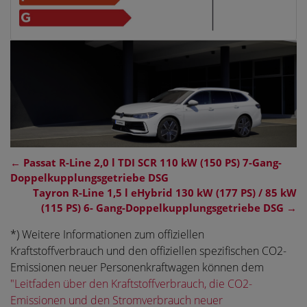
←
Passat R-Line 2,0 l TDI SCR 110 kW (150 PS) 7-Gang-
Doppelkupplungsgetriebe DSG
Tayron R-Line 1,5 l eHybrid 130 kW (177 PS) / 85 kW
(115 PS) 6- Gang-Doppelkupplungsgetriebe DSG
→
*) Weitere Informationen zum offiziellen
Kraftstoffverbrauch und den offiziellen spezifischen CO2-
Emissionen neuer Personenkraftwagen können dem
"Leitfaden über den Kraftstoffverbrauch, die CO2-
Emissionen und den Stromverbrauch neuer