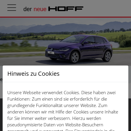
der
neue
HOFF
Das abgebildete Fahrzeug dient nur zur Illustration und
Hinweis zu Cookies
enthält aufpreispflichtige Sonderausstattungen.
Unsere Webseite verwendet Cookies. Diese haben zwei
Funktionen: Zum einen sind sie erforderlich für die
Cookie-
grundlegende Funktionalität unserer Website. Zum
Einstellungen
der
neue
anderen können wir mit Hilfe der Cookies unsere Inhalte
für Sie immer weiter verbessern. Hierzu werden
HOFF
EU Data Act
pseudonymisierte Daten von Website-Besuchern