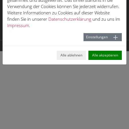
gesammelt und ausgewertet. Das Einverständnis in die
Impressum
Verwendung der Cookies können Sie jederzeit widerrufen.
Weitere Informationen zu Cookies auf dieser Website
Datenschutz
finden Sie in unserer
Datenschutzerklärung
und zu uns im
Öffnungszeiten
Impressum
.
Karriere
Einstellungen
© 2026 der neue HOFF
Alle ablehnen
Alle akzeptieren