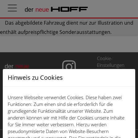
der
neue
HOFF
Das abgebildete Fahrzeug dient nur zur Illustration und
enthält aufpreispflichtige Sonderausstattungen.
Cookie-
Einstellungen
der
neue
HOFF
Hinweis zu Cookies
EU Data Act
Impressum
Unsere Webseite verwendet Cookies. Diese haben zwei
Datenschutz
Funktionen: Zum einen sind sie erforderlich für die
grundlegende Funktionalität unserer Website. Zum
Öffnungszeiten
anderen können wir mit Hilfe der Cookies unsere Inhalte
Karriere
für Sie immer weiter verbessern. Hierzu werden
pseudonymisierte Daten von Website-Besuchern
© 2026 der neue HOFF