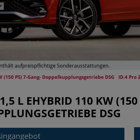
enthält aufpreispflichtige Sonderausstattungen.
 kW (150 PS) 7-Gang- Doppelkupplungsgetriebe DSG
ID.4 Pro
,5 L EHYBRID 110 KW (150 P
PPLUNGSGETRIEBE DSG
ingangebot