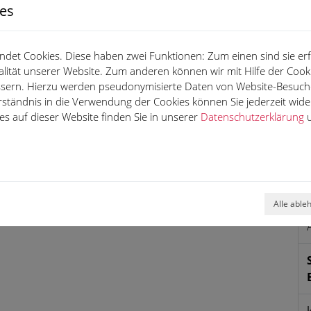
stungen
199,00 €
ies
er berechnet der ausliefernde Betrieb separat.
b separat.
det Cookies. Diese haben zwei Funktionen: Zum einen sind sie erfo
tr. 57, 38112 Braunschweig für gewerbliche Einzelkunden,
lität unserer Website. Zum anderen können wir mit Hilfe der Cooki
r Vermittler gemeinsam mit dem Kunden die für das Leasing
essern. Hierzu werden pseudonymisierte Daten von Website-Besuc
 07/2026. Für das Fahrzeug liegen nur noch Verbrauchs- und
.
rständnis in die Verwendung der Cookies können Sie jederzeit wide
s auf dieser Website finden Sie in unserer
Datenschutzerklärung
u
Alle able