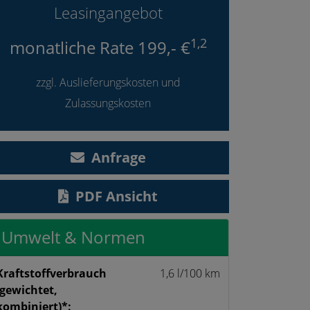
Leasingangebot
1,2
monatliche Rate 199,- €
zzgl. Auslieferungskosten und
Zulassungskosten
Anfrage
PDF Ansicht
Umwelt & Normen
Kraftstoff­verbrauch
1,6 l/100 km
(gewichtet,
kombiniert)*: