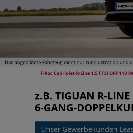
Das abgebildete Fahrzeug dient nur zur Illustration und 
←
T-Roc Cabriolet R-Line 1.5 l TSI OPF 110
z.B.
TIGUAN R-LINE 1
6-GANG-DOPPELKU
Unser Gewerbekunden Leas