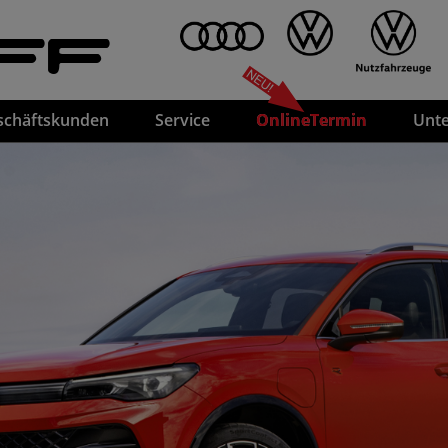
FF
schäftskunden
Service
OnlineTermin
Unt