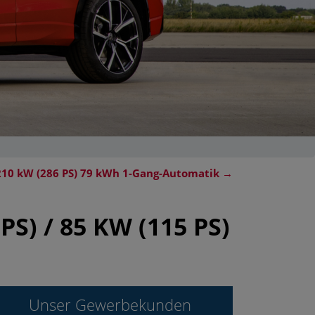
 210 kW (286 PS) 79 kWh 1-Gang-Automatik
→
S) / 85 KW (115 PS)
Unser Gewerbekunden