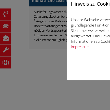
monatliche Leasingrate inkl. Dienstlei
Hinweis zu Cook
Auslieferungskosten für die Auslieferung beim Händl
Zulassungskosten berechnet der ausliefernde Betrie
Unsere Webseite verwen
1
Angebot der Volkswagen Leasing GmbH, Gifhorner S
grundlegende Funktiona
Bonität vorausgesetzt, für die wir als ungebundene
Sie immer weiter verb
nötigen Vertragsunterlagen zusammenstellen. Stand
Emissionswerte nach WLTP und nicht nach NEFZ vor
ausgewertet. Das Einve
2
Alle Werte zuzüglich gesetzlicher Mehrwertsteuer.
Informationen zu Cookie
Impressum
.