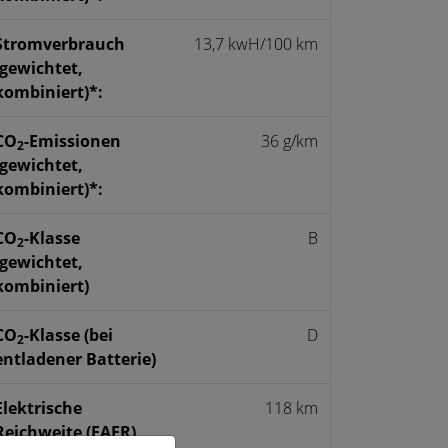
Strom­verbrauch
13,7 kwH/100 km
(gewichtet,
kombiniert)*:
CO
-Emissionen
36 g/km
2
(gewichtet,
kombiniert)*:
CO
-Klasse
B
2
(gewichtet,
kombiniert)
CO
-Klasse (bei
D
2
entladener Batterie)
Elektrische
118 km
Reichweite (EAER)