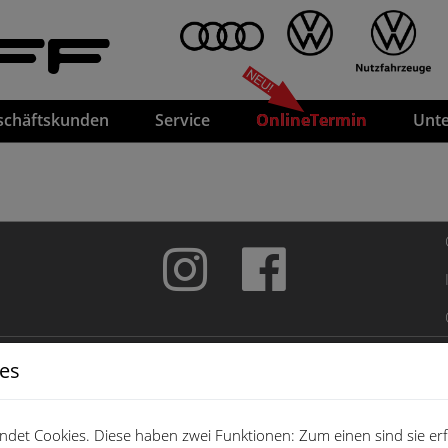
FF
schäftskunden
Service
OnlineTermin
Unt
ies
det Cookies. Diese haben zwei Funktionen: Zum einen sind sie erfo