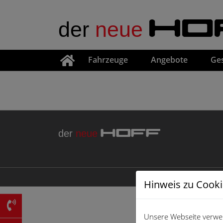
der
neue
HO
Fahrzeuge
Angebote
Ge
der
neue
HOFF
Hinweis zu Cook
Unsere Webseite verwen