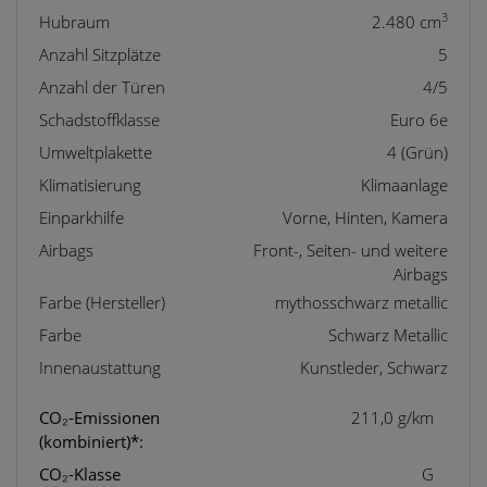
3
Hubraum
2.480 cm
Anzahl Sitzplätze
5
Anzahl der Türen
4/5
Schadstoffklasse
Euro 6e
Umweltplakette
4 (Grün)
Klimatisierung
Klimaanlage
Einparkhilfe
Vorne, Hinten, Kamera
Airbags
Front-, Seiten- und weitere
Airbags
Farbe (Hersteller)
mythosschwarz metallic
Farbe
Schwarz Metallic
Innenaustattung
Kunstleder, Schwarz
CO₂-Emissionen
211,0 g/km
(kombiniert)*:
CO₂-Klasse
G