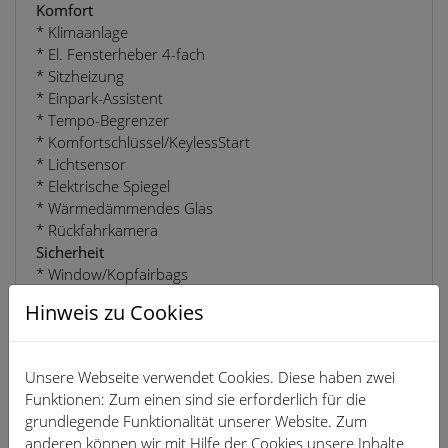
Komfort
* Klimaanlage
* El. Fensterheber 4-fach
* Sitzheizung
* Einpark-Assistent
* Tempo-Begrenzer
* Komfortschlüssel/KeylessStart
* Lichtsensor
* Elektrische Spiegel
* Wärmedämmendes Glas
* Rückfahrkamera
Sicherheit
* Window/Kopfairbags
* ESP (el. Stabilitäts Programm)
Hinweis zu Cookies
* Abstandstempomat
* Elektronische Wegfahrsperre
* Reifendruckkontrolle
Unsere Webseite verwendet Cookies. Diese haben zwei
* Beifahrerairbag-Deaktivierung
Funktionen: Zum einen sind sie erforderlich für die
* Gurtanlegekontrolle mit Sitzbelegungserkennung
grundlegende Funktionalität unserer Website. Zum
hinten
anderen können wir mit Hilfe der Cookies unsere Inhalte