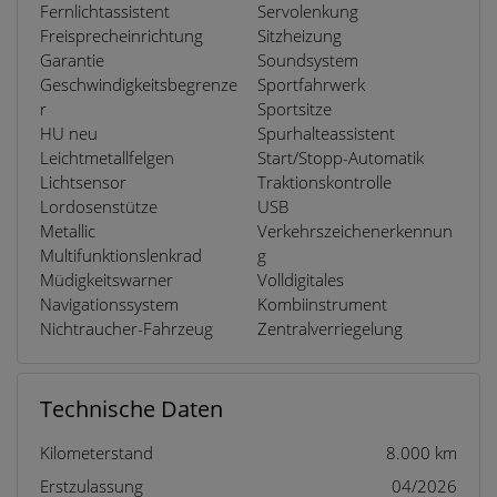
Fernlichtassistent
Servolenkung
Freisprecheinrichtung
Sitzheizung
Garantie
Soundsystem
Geschwindigkeitsbegrenze
Sportfahrwerk
r
Sportsitze
HU neu
Spurhalteassistent
Leichtmetallfelgen
Start/Stopp-Automatik
Lichtsensor
Traktionskontrolle
Lordosenstütze
USB
Metallic
Verkehrszeichenerkennun
Multifunktionslenkrad
g
Müdigkeitswarner
Volldigitales
Navigationssystem
Kombiinstrument
Nichtraucher-Fahrzeug
Zentralverriegelung
Technische Daten
Kilometerstand
8.000 km
Erstzulassung
04/2026