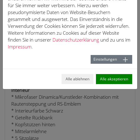
* Radschrauben mit Diebstahlsicherung
für Sie immer weiter verbessern. Hierzu werden
* Kindersicherung elektrisch
pseudonymisierte Daten von Website-Besuchern
Exterieur
gesammelt und ausgewertet. Das Einverständnis in die
* Alufelgen 19 Zoll
Verwendung der Cookies können Sie jederzeit widerrufen.
* Einpark-Assistent
Weitere Informationen zu Cookies auf dieser Website
* Color-Verglasung
finden Sie in unserer
Datenschutzerklärung
und zu uns im
* Matrix LED-Scheinwerfer
Impressum
.
* Außenspiegelgehäuse in Wagenfarbe
* Manuelle Gepäckraumklappe
Einstellungen
* S-Dachkantenspoiler
* Einstiegs-LED mit RS-Projektion vorn
* Variante RS
Alle ablehnen
Alle akzeptieren
* Sportback
Interieur
* Mikrofaser Dinamica/Kunstleder-Kombination mit
Rautensteppung und RS-Emblem
* Interieurfarbe Schwarz
* Geteilte Rückbank
* Kopfstützen hinten
* Mittelarmlehne
* 5 Sitzplätze