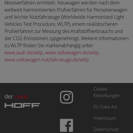
Messverfahren ermittelt. Neuwagen werden nach dem
weltweit harmonisierten Prüfverfahren für Personenwagen
und leichte Nutzfahrzeuge (Worldwide Harmonized Light
Vehicles Test Procedure, WLTP), einem realistischeren
Prüfverfahren zur Messung des Kraftstoffverbrauchs und
der CO2-Emissionen, typgenehmigt. Weitere Informationen
zu WLTP finden Sie markenabhängig unter:
www.audi.de/wltp
,
www.volkswagen.de/wltp
,
www.volkswagen-nutzfahrzeuge.de/wltp
Cookie-
Einstellungen
der
neue
HOFF
EU Data Act
Impressum
Datenschutz