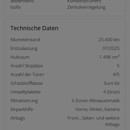
abblendend
Kombiinstrument
Isofix
Zentralverriegelung
Technische Daten
Kilometerstand
25.400 km
Erstzulassung
07/2025
3
Hubraum
1.498 cm
Anzahl Sitzplätze
5
Anzahl der Türen
4/5
Schadstoffklasse
Euro 6e
Umweltplakette
4 (Grün)
Klimatisierung
3-Zonen-Klimaautomatik
Einparkhilfe
Vorne, Hinten, Kamera
Airbags
Front-, Seiten- und weitere
Airbags