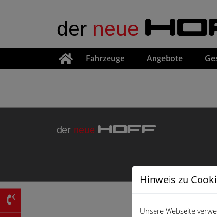
der
neue
HO
Fahrzeuge
Angebote
Ge
der
neue
HOFF
Hinweis zu Cook
Unsere Webseite verwen