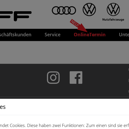
FF
schäftskunden
Service
OnlineTermin
Unt
ies
det Cookies. Diese haben zwei Funktionen: Zum einen sind sie erfo