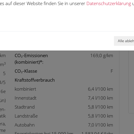
tem
Verkehrszeichenerkennung
s auf dieser Website finden Sie in unserer
Datenschutzerklärung
u
-Dach
Volldigitales Kombiinstrument
r
WLAN / Wifi Hotspot
or
Zentralverriegelung
Alle able
 km
CO₂-Emissionen
169,0 g/km
(kombiniert)*:
3
cm
CO₂-Klasse
F
5
Kraftstoffverbrauch
4/5
kombiniert
6,4 l/100 km
 6e
Innenstadt
7,4 l/100 km
ün)
Stadtrand
5,8 l/100 km
en-
tik
Landstraße
5,8 l/100 km
ra,
Autobahn
7,0 l/100 km
eme
Energiekosten bei 15.000 km
1.583,04 €/Jahr