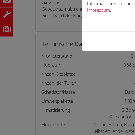
Garantie
Notrufsys
Informationen zu Cookie
Gepäckraumabtrennung
Panorama
Impressum
.
Geschwindigkeitsbegrenzer
Partikelfilte
Regensens
Technische Daten
Kilometerstand
0
Hubraum
1.968 
Anzahl Sitzplätze
Anzahl der Türen
Schadstoffklasse
Euro
Umweltplakette
4 (Gr
Klimatisierung
3-Zon
Klimaautoma
Einparkhilfe
Vorne, Hinten, Kame
Selbstlenkende Syst