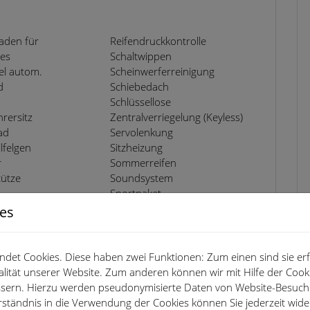
laden für
Reifendruckkontrolle
es
Schaltwippen
el autom.
Scheinwerferreinigung
d
Schiebedach
Schlüssellose
hrersitz
Zentralverriegelung (Keyless)
ad
Servolenkung
lfelgen
Sitzheizung
r
Sommerreifen
tütze
Soundsystem
Sportpaket
ionslenkrad
Sportsitze
ies
ing integriert
Sprachsteuerung
warner
Spurhalteassistent
ssystem
Start/Stopp-Automatik
det Cookies. Diese haben zwei Funktionen: Zum einen sind sie erfo
nwerfer
Touchscreen
lität unserer Website. Zum anderen können wir mit Hilfe der Cooki
er-Fahrzeug
Traktionskontrolle
essern. Hierzu werden pseudonymisierte Daten von Website-Besuc
sistent
USB
rständnis in die Verwendung der Cookies können Sie jederzeit wide