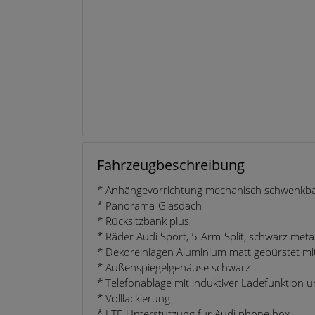
Fahrzeugbeschreibung
* Anhängevorrichtung mechanisch schwenkb
* Panorama-Glasdach
* Rücksitzbank plus
* Räder Audi Sport, 5-Arm-Split, schwarz metal
* Dekoreinlagen Aluminium matt gebürstet mi
* Außenspiegelgehäuse schwarz
* Telefonablage mit induktiver Ladefunktion
* Volllackierung
* LTE-Unterstützung für Audi phone box