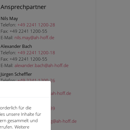
Ansprechpartner
Nils May
Telefon:
+49 2241 1200-28
Fax:
+49 2241 1200-55
E-Mail:
nils.may@ah-hoff.de
Alexander Bach
Telefon:
+49 2241 1200-18
Fax:
+49 2241 1200-55
E-Mail:
alexander.bach@ah-hoff.de
Jürgen Scheffler
Telefon:
+49 2241 1200-26
Fax:
+49 2241 1200-55
E-Mail:
juergen.scheffler@ah-hoff.de
Stefan Güldenberg
rderlich für die
Telefon:
+49 2241 1200-39
es unsere Inhalte für
Fax:
+49 2241 1200-55
hern gesammelt und
E-Mail:
stefan.gueldenberg@ah-hoff.de
rrufen. Weitere
Dominik Müller