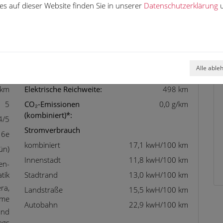
sistent
WLAN / Wifi Hotspot
s auf dieser Website finden Sie in unserer
Datenschutzerklärung
u
tem
Wärmepumpe
-Dach
Zentralverriegelung
or
Alle able
 km
Elektrische Reichweite:
498 km
5
CO₂-Emissionen
0,0 g/km
(kombiniert)*:
4/5
Stromverbrauch
 6e
kombiniert
17,1 kwH/100 km
ün)
Innenstadt
11,8 kwH/100 km
en-
tik
Stadtrand
13,0 kwH/100 km
ra,
Landstraße
15,5 kwH/100 km
eme
Autobahn
22,9 kwH/100 km
und
ags