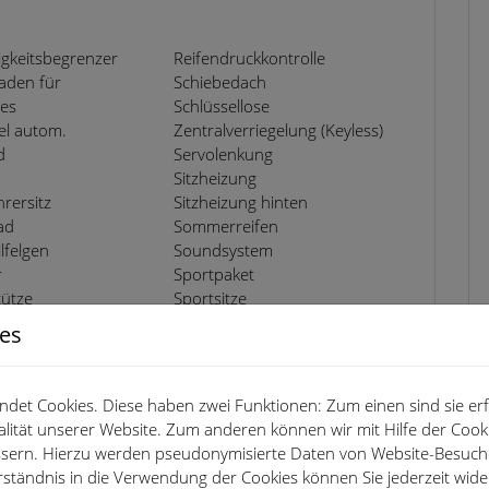
gkeitsbegrenzer
Reifendruckkontrolle
laden für
Schiebedach
es
Schlüssellose
el autom.
Zentralverriegelung (Keyless)
d
Servolenkung
Sitzheizung
hrersitz
Sitzheizung hinten
ad
Sommerreifen
lfelgen
Soundsystem
r
Sportpaket
tütze
Sportsitze
Sprachsteuerung
ies
ionslenkrad
Spurhalteassistent
ing integriert
Touchscreen
warner
Traktionskontrolle
det Cookies. Diese haben zwei Funktionen: Zum einen sind sie erfo
ssystem
USB
lität unserer Website. Zum anderen können wir mit Hilfe der Cooki
nwerfer
Verkehrszeichenerkennung
essern. Hierzu werden pseudonymisierte Daten von Website-Besuc
er-Fahrzeug
Volldigitales Kombiinstrument
rständnis in die Verwendung der Cookies können Sie jederzeit wide