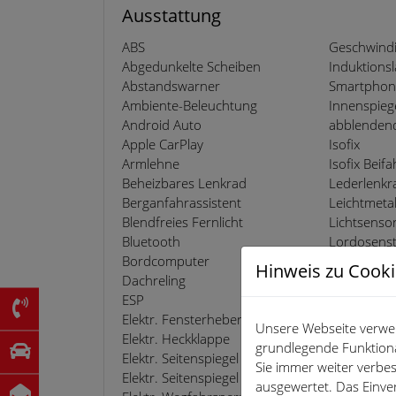
Ausstattung
ABS
Geschwindi
Abgedunkelte Scheiben
Induktions
Abstandswarner
Smartphon
Ambiente-Beleuchtung
Innenspieg
Android Auto
abblenden
Apple CarPlay
Isofix
Armlehne
Isofix Beifa
Beheizbares Lenkrad
Lederlenkr
Berganfahrassistent
Leichtmetal
Blendfreies Fernlicht
Lichtsenso
Bluetooth
Lordosens
Bordcomputer
Metallic
Hinweis zu Cook
Dachreling
Multifunkt
ESP
Musikstream
Elektr. Fensterheber
Müdigkeits
Unsere Webseite verwen
Elektr. Heckklappe
Navigation
grundlegende Funktiona
Elektr. Seitenspiegel
Nebelschei
Sie immer weiter verb
Elektr. Seitenspiegel anklappbar
Nichtrauch
ausgewertet. Das Einve