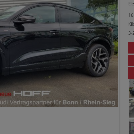
El
18
Ki
3-