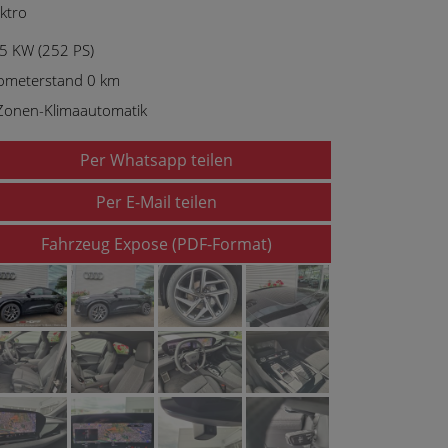
ektro
5 KW (252 PS)
lometerstand 0 km
Zonen-Klimaautomatik
Per Whatsapp teilen
Per E-Mail teilen
Fahrzeug Expose (PDF-Format)