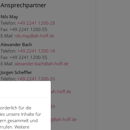
Ansprechpartner
Nils May
Telefon:
+49 2241 1200-28
Fax:
+49 2241 1200-55
E-Mail:
nils.may@ah-hoff.de
Alexander Bach
Telefon:
+49 2241 1200-18
Fax:
+49 2241 1200-55
E-Mail:
alexander.bach@ah-hoff.de
Jürgen Scheffler
Telefon:
+49 2241 1200-26
Fax:
+49 2241 1200-55
E-Mail:
juergen.scheffler@ah-hoff.de
Stefan Güldenberg
Telefon:
+49 2241 1200-39
rderlich für die
Fax:
+49 2241 1200-55
es unsere Inhalte für
E-Mail:
stefan.gueldenberg@ah-hoff.de
hern gesammelt und
rrufen. Weitere
Dominik Müller