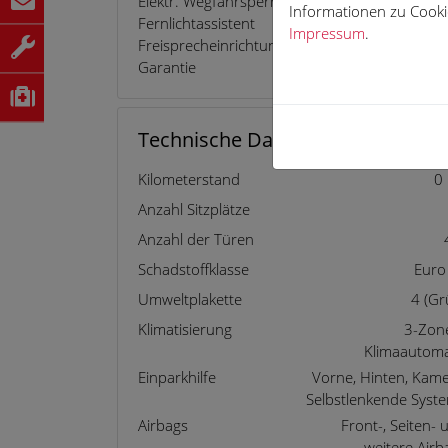
Elektr. Wegfahrsperre
Notbremsas
Informationen zu Cookie
Fernlichtassistent
Notrufsys
Impressum
.
Freisprecheinrichtung
Panorama
Garantie
Regensens
Technische Daten
Kilometerstand
0
Anzahl Sitzplätze
Anzahl der Türen
Schadstoffklasse
Euro
Umweltplakette
4 (Gr
Klimatisierung
3-Zon
Klimaautoma
Einparkhilfe
Vorne, Hinten, Kame
Selbstlenkende Syst
Airbags
Front-, Seiten- 
weitere Airb