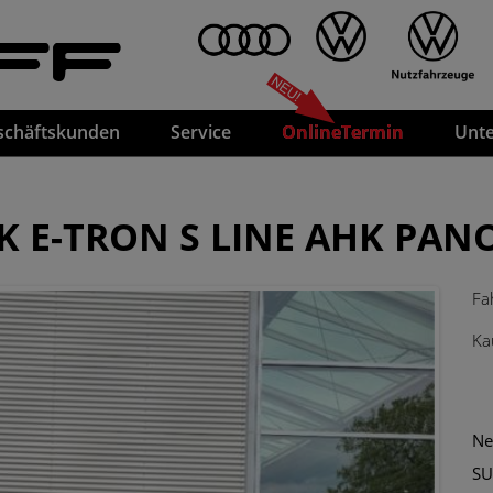
FF
schäftskunden
Service
OnlineTermin
Unt
K E-TRON S LINE AHK PAN
Fa
Ka
Ne
SU