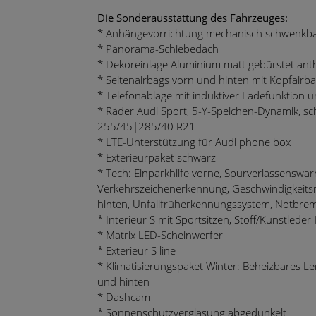
Die Sonderausstattung des Fahrzeuges:
* Anhängevorrichtung mechanisch schwenkb
* Panorama-Schiebedach
* Dekoreinlage Aluminium matt gebürstet anth
* Seitenairbags vorn und hinten mit Kopfairb
* Telefonablage mit induktiver Ladefunktion
* Räder Audi Sport, 5-Y-Speichen-Dynamik, sch
255/45|285/40 R21
* LTE-Unterstützung für Audi phone box
* Exterieurpaket schwarz
* Tech: Einparkhilfe vorne, Spurverlassenswarn
Verkehrszeichenerkennung, Geschwindigkeitsre
hinten, Unfallfrüherkennungssystem, Notbrem
* Interieur S mit Sportsitzen, Stoff/Kunstled
* Matrix LED-Scheinwerfer
* Exterieur S line
* Klimatisierungspaket Winter: Beheizbares Le
und hinten
* Dashcam
* Sonnenschutzverglasung abgedunkelt