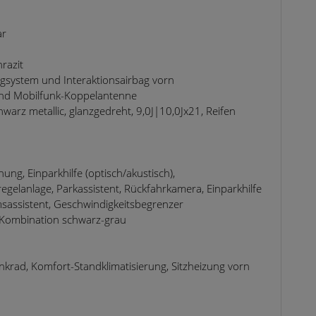
ar
razit
agsystem und Interaktionsairbag vorn
 und Mobilfunk-Koppelantenne
warz metallic, glanzgedreht, 9,0J|10,0Jx21, Reifen
ung, Einparkhilfe (optisch/akustisch),
gelanlage, Parkassistent, Rückfahrkamera, Einparkhilfe
sassistent, Geschwindigkeitsbegrenzer
er-Kombination schwarz-grau
nkrad, Komfort-Standklimatisierung, Sitzheizung vorn