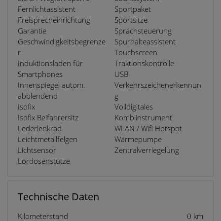
Fernlichtassistent
Sportpaket
Freisprecheinrichtung
Sportsitze
Garantie
Sprachsteuerung
Geschwindigkeitsbegrenze
Spurhalteassistent
r
Touchscreen
Induktionsladen für
Traktionskontrolle
Smartphones
USB
Innenspiegel autom.
Verkehrszeichenerkennun
abblendend
g
Isofix
Volldigitales
Isofix Beifahrersitz
Kombiinstrument
Lederlenkrad
WLAN / Wifi Hotspot
Leichtmetallfelgen
Wärmepumpe
Lichtsensor
Zentralverriegelung
Lordosenstütze
Technische Daten
Kilometerstand
0 km