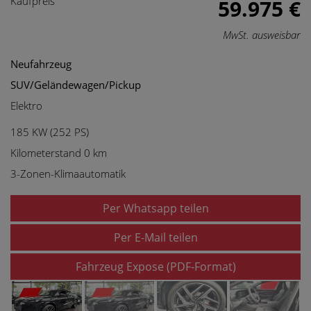
Kaufpreis
59.975 €
MwSt. ausweisbar
Neufahrzeug
SUV/Geländewagen/Pickup
Elektro
185 KW (252 PS)
Kilometerstand 0 km
3-Zonen-Klimaautomatik
Per Whatsapp teilen
Per E-Mail teilen
Fahrzeug Expose (PDF-Format)