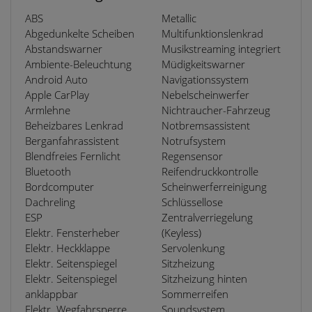
ABS
Metallic
Abgedunkelte Scheiben
Multifunktionslenkrad
Abstandswarner
Musikstreaming integriert
Ambiente-Beleuchtung
Müdigkeitswarner
Android Auto
Navigationssystem
Apple CarPlay
Nebelscheinwerfer
Armlehne
Nichtraucher-Fahrzeug
Beheizbares Lenkrad
Notbremsassistent
Berganfahrassistent
Notrufsystem
Blendfreies Fernlicht
Regensensor
Bluetooth
Reifendruckkontrolle
Bordcomputer
Scheinwerferreinigung
Dachreling
Schlüssellose
ESP
Zentralverriegelung
Elektr. Fensterheber
(Keyless)
Elektr. Heckklappe
Servolenkung
Elektr. Seitenspiegel
Sitzheizung
Elektr. Seitenspiegel
Sitzheizung hinten
anklappbar
Sommerreifen
Elektr. Wegfahrsperre
Soundsystem