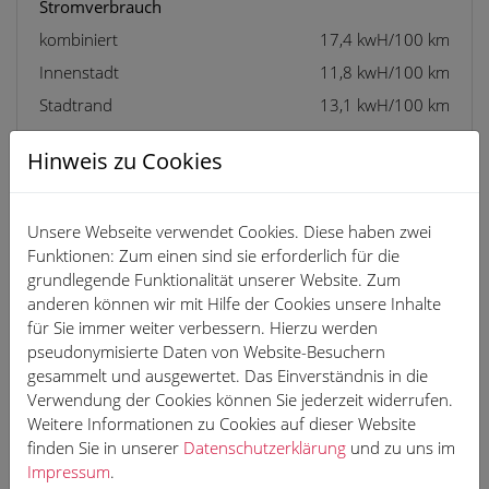
Stromverbrauch
kombiniert
17,4 kwH/100 km
Innenstadt
11,8 kwH/100 km
Stadtrand
13,1 kwH/100 km
Landstraße
15,8 kwH/100 km
Hinweis zu Cookies
Autobahn
23,2 kwH/100 km
Unsere Webseite verwendet Cookies. Diese haben zwei
Mögliche CO2-Kosten über die nächsten 10 Jahre
Funktionen: Zum einen sind sie erforderlich für die
(15.000 km/Jahr):
grundlegende Funktionalität unserer Website. Zum
bei einem angenommenen mittleren durchschnittlichen
anderen können wir mit Hilfe der Cookies unsere Inhalte
CO2-Preis von 127 €/t: 0 €
für Sie immer weiter verbessern. Hierzu werden
pseudonymisierte Daten von Website-Besuchern
bei einem angenommenen niedrigen durchschnittlichen
gesammelt und ausgewertet. Das Einverständnis in die
CO2-Preis von 60 €/t: 0 €
Verwendung der Cookies können Sie jederzeit widerrufen.
bei einem angenommenen hohen durchschnittlichen
Weitere Informationen zu Cookies auf dieser Website
CO2-Preis von 200 €/t: 0 €
<
finden Sie in unserer
Datenschutzerklärung
und zu uns im
Impressum
.
Kraftfahrzeugsteuer
0 €/Jahr