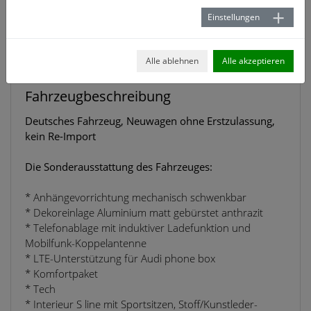
Zugr.-lgd. Treibstoffart
Elektro
Einstellungen
CO₂-Klasse
Auf Grundlage der CO₂-
Emissionen (kombiniert)
Alle ablehnen
Alle akzeptieren
Fahrzeugbeschreibung
Deutsches Fahrzeug, Neuwagen ohne Erstzulassung,
kein Re-Import
Die Sonderausstattung des Fahrzeuges:
* Anhängevorrichtung mechanisch schwenkbar
* Dekoreinlage Aluminium matt gebürstet anthrazit
* Telefonablage mit induktiver Ladefunktion und
Mobilfunk-Koppelantenne
* LTE-Unterstützung für Audi phone box
* Komfortpaket
* Tech
* Interieur S line mit Sportsitzen, Stoff/Kunstleder-