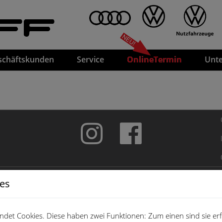
FF
schäftskunden
Service
OnlineTermin
Unt
ies
det Cookies. Diese haben zwei Funktionen: Zum einen sind sie erfo