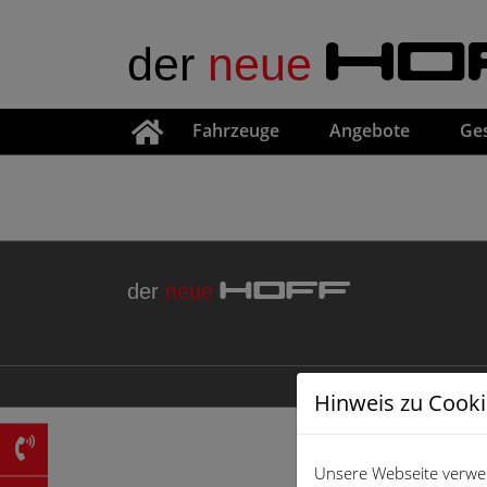
der
neue
HO
Fahrzeuge
Angebote
Ge
der
neue
HOFF
Hinweis zu Cook
Unsere Webseite verwen