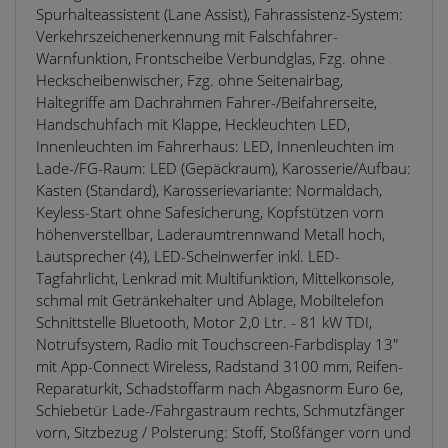
Spurhalteassistent (Lane Assist), Fahrassistenz-System:
Verkehrszeichenerkennung mit Falschfahrer-
Warnfunktion, Frontscheibe Verbundglas, Fzg. ohne
Heckscheibenwischer, Fzg. ohne Seitenairbag,
Haltegriffe am Dachrahmen Fahrer-/Beifahrerseite,
Handschuhfach mit Klappe, Heckleuchten LED,
Innenleuchten im Fahrerhaus: LED, Innenleuchten im
Lade-/FG-Raum: LED (Gepäckraum), Karosserie/Aufbau:
Kasten (Standard), Karosserievariante: Normaldach,
Keyless-Start ohne Safesicherung, Kopfstützen vorn
höhenverstellbar, Laderaumtrennwand Metall hoch,
Lautsprecher (4), LED-Scheinwerfer inkl. LED-
Tagfahrlicht, Lenkrad mit Multifunktion, Mittelkonsole,
schmal mit Getränkehalter und Ablage, Mobiltelefon
Schnittstelle Bluetooth, Motor 2,0 Ltr. - 81 kW TDI,
Notrufsystem, Radio mit Touchscreen-Farbdisplay 13"
mit App-Connect Wireless, Radstand 3100 mm, Reifen-
Reparaturkit, Schadstoffarm nach Abgasnorm Euro 6e,
Schiebetür Lade-/Fahrgastraum rechts, Schmutzfänger
vorn, Sitzbezug / Polsterung: Stoff, Stoßfänger vorn und