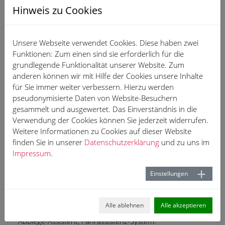
Hinweis zu Cookies
Regelung), Kraftstofftank: 70 Ltr., Lackierung: Uni-
Lackierung, Sitz-Paket 12A: Fahrersitz und
Beifahrerdoppelsitz inkl. Seitenairbag, Stoff, Verkleidung
Unsere Webseite verwendet Cookies. Diese haben zwei
im Lade-/FG-Raum: Kunststoff hoch
Funktionen: Zum einen sind sie erforderlich für die
grundlegende Funktionalität unserer Website. Zum
Weitere Ausstattung:
anderen können wir mit Hilfe der Cookies unsere Inhalte
Ablagen: Schale/Fach unter Dachhimmel vorn, Airbag
für Sie immer weiter verbessern. Hierzu werden
Fahrer-/Beifahrerseite, Beifahrerairbag abschaltbar,
pseudonymisierte Daten von Website-Besuchern
Ausführung Basis, Ausstattungs-Paket: Exterieur-Paket,
gesammelt und ausgewertet. Das Einverständnis in die
Anbauteile genarbt, Kühlergrill in Clear White,
Verwendung der Cookies können Sie jederzeit widerrufen.
Außenspiegel elektr. verstell- und heizbar, Außenspiegel
Weitere Informationen zu Cookies auf dieser Website
und Türgriffe außen schwarz genarbt, Batterie 80 Ah,
finden Sie in unserer
Datenschutzerklärung
und zu uns im
Digital Cockpit (Instrumentenanzeige Digital),
Impressum
.
Doppeltonfanfare, Elektrische Klemmleiste 12-polig,
Fahrassistenz-System: Fernlichtregulierung (Light
Einstellungen
Assist), Fahrassistenz-System: Geschwindigkeits-
Regelanlage mit Intelligenter Geschwindigkeits-Assistent,
Fahrassistenz-System: Notbrems-Assistent, Fußgänger-
Alle ablehnen
Alle akzeptieren
und Fahrraderkennung, Ausweichunterstützung und
Abbiege-Assistent, Fahrassistenz-System: