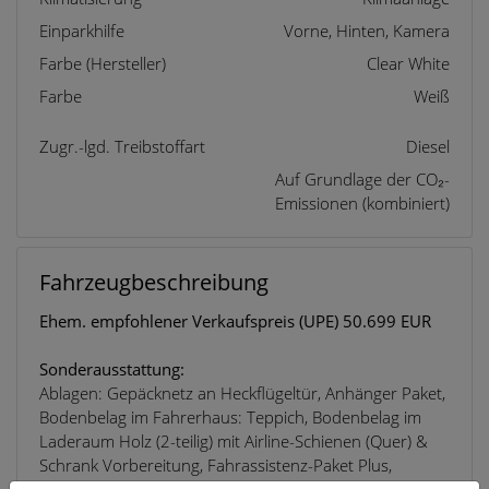
Einparkhilfe
Vorne, Hinten, Kamera
Farbe (Hersteller)
Clear White
Farbe
Weiß
Zugr.-lgd. Treibstoffart
Diesel
Auf Grundlage der CO₂-
Emissionen (kombiniert)
Fahrzeugbeschreibung
Ehem. empfohlener Verkaufspreis (UPE) 50.699 EUR
Sonderausstattung:
Ablagen: Gepäcknetz an Heckflügeltür, Anhänger Paket,
Bodenbelag im Fahrerhaus: Teppich, Bodenbelag im
Laderaum Holz (2-teilig) mit Airline-Schienen (Quer) &
Schrank Vorbereitung, Fahrassistenz-Paket Plus,
Heckflügeltüren, Klimaanlage Fahrerhaus (mit manueller